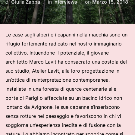
Pubblicato
di
Giulia Zappa
in
interviews
on
Marzo 15, 2018
il
Le case sugli alberi e i capanni nella macchia sono un
rifugio fortemente radicato nel nostro immaginario
collettivo. Intuendone il potenziale, il giovane
architetto Marco Lavit ha consacrato una costola del
suo studio, Atelier Lavit, alla loro progettazione in
un’ottica di reinterpretazione contemporanea.
Installate in una foresta di querce centenarie alle
porte di Parigi o affacciate su un bacino idrico non
lontano da Avignone, le sue capanne s’inseriscono
senza rotture nel paesaggio e favoriscono in chi vi
soggiorna un’esperienza inedita e di fusione con la
natura. Lo abbiamo incontrato per scoprire come si