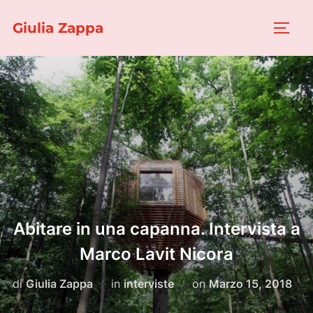
Salta
Giulia Zappa
al
APRI/
contenuto
Abitare in una capanna. Intervista a
Marco Lavit Nicora
Pubblicato
di
Giulia Zappa
in
interviste
on
Marzo 15, 2018
il