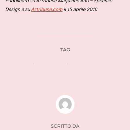
Pubblicato su Artribune Magazine #30 – Speciale
Design e su
Artribune.com
il 15 aprile 2016
TAG
artigianato
,
design italiano
,
giovani designer italiani
AUTORE DELL'ARTICOLO
SCRITTO DA