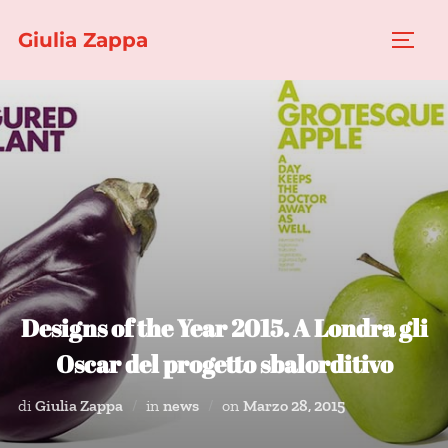
Salta
Giulia Zappa
al
APRI
contenuto
Designs of the Year 2015. A Londra gli
Oscar del progetto sbalorditivo
Pubblicato
di
Giulia Zappa
in
news
on
Marzo 28, 2015
il