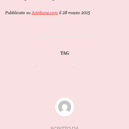
Pubblicato su
Artribune.com
il 28 marzo 2015
TAG
design awards
,
design of the year
,
london design museum
AUTORE DELL'ARTICOLO
SCRITTO DA