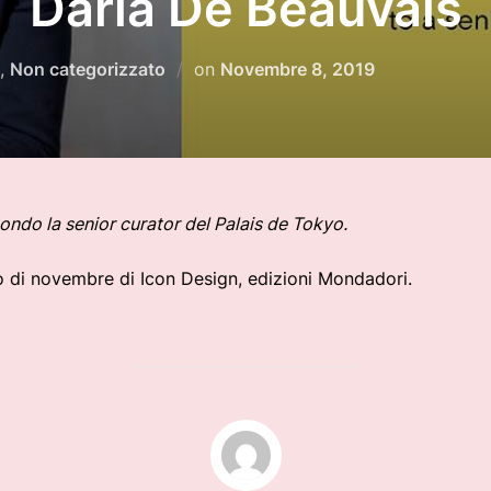
Daria De Beauvais
Pubblicato
,
Non categorizzato
on
Novembre 8, 2019
il
condo la senior curator del Palais de Tokyo.
o di novembre di Icon Design, edizioni Mondadori.
AUTORE DELL'ARTICOLO