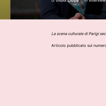
di
Giulia Zappa
in
interview
La scena culturale di Parigi se
Articolo pubblicato sul numer