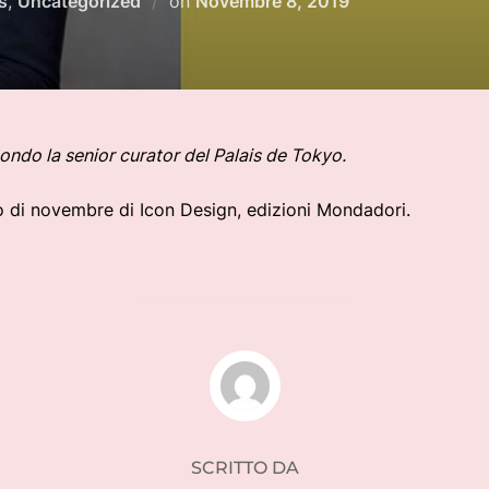
s
,
Uncategorized
on
Novembre 8, 2019
il
condo la senior curator del Palais de Tokyo.
o di novembre di Icon Design, edizioni Mondadori.
AUTORE DELL'ARTICOLO
SCRITTO DA