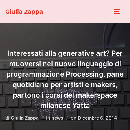
Salta
Giulia Zappa
al
APRI/
contenuto
Interessati alla generative art? Per
muoversi nel nuovo linguaggio di
programmazione Processing, pane
quotidiano per artisti e makers,
partono i corsi del makerspace
milanese Yatta
Pubblicato
di
Giulia Zappa
in
news
on
Dicembre 6, 2014
il