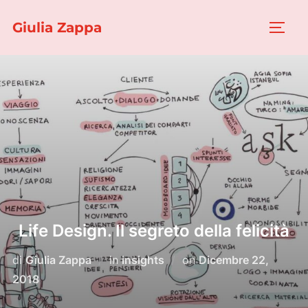
Salta
Giulia Zappa
al
APRI/
contenuto
Life Design. Il segreto della felicità
Pubblicato
di
Giulia Zappa
in
insights
on
Dicembre 22,
il
2018