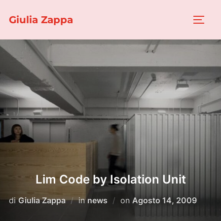
Salta
Giulia Zappa
al
APRI/
contenuto
Lim Code by Isolation Unit
Pubblicato
di
Giulia Zappa
in
news
on
Agosto 14, 2009
il