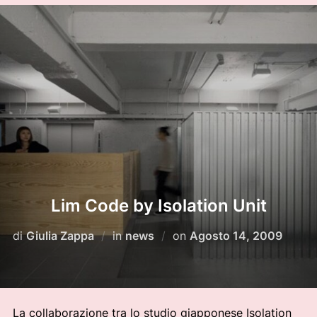
Lim Code by Isolation Unit
Pubblicato
di
Giulia Zappa
in
news
on
Agosto 14, 2009
il
La collaborazione tra lo studio giapponese Isolation