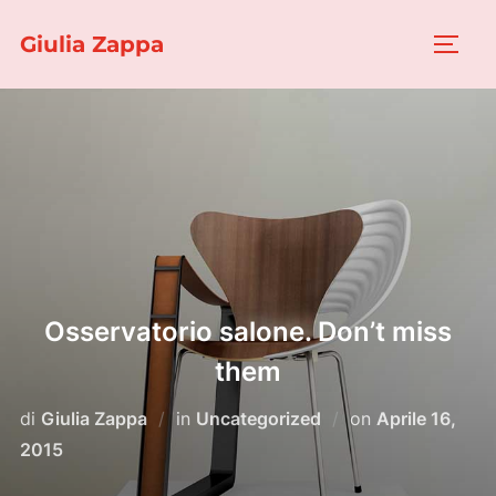
Salta
Giulia Zappa
al
APRI/
contenuto
Osservatorio salone. Don’t miss
them
Pubblicato
di
Giulia Zappa
in
Uncategorized
on
Aprile 16,
il
2015