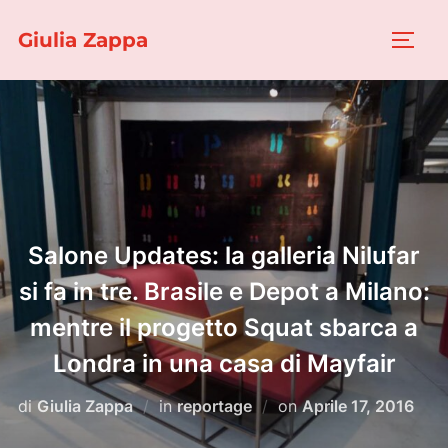
Salta
Giulia Zappa
al
APRI/
contenuto
Salone Updates: la galleria Nilufar
si fa in tre. Brasile e Depot a Milano:
mentre il progetto Squat sbarca a
Londra in una casa di Mayfair
Pubblicato
di
Giulia Zappa
in
reportage
on
Aprile 17, 2016
il