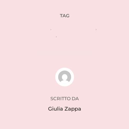
TAG
design brasiliano
,
design da collezione
,
edizioni
limitate
,
gallerie design
AUTORE DELL'ARTICOLO
SCRITTO DA
Giulia Zappa