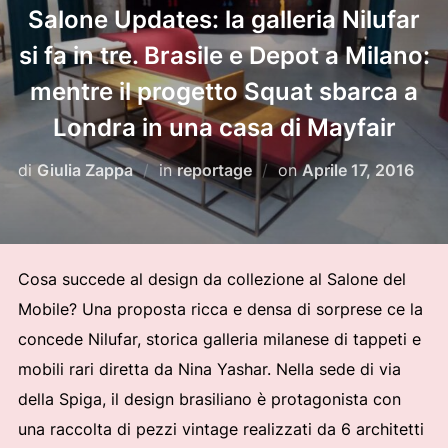
Salone Updates: la galleria Nilufar
si fa in tre. Brasile e Depot a Milano:
mentre il progetto Squat sbarca a
Londra in una casa di Mayfair
Pubblicato
di
Giulia Zappa
in
reportage
on
Aprile 17, 2016
il
Cosa succede al design da collezione al Salone del
Mobile? Una proposta ricca e densa di sorprese ce la
concede Nilufar, storica galleria milanese di tappeti e
mobili rari diretta da Nina Yashar. Nella sede di via
della Spiga, il design brasiliano è protagonista con
una raccolta di pezzi vintage realizzati da 6 architetti