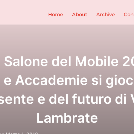
Home
About
Archive
Con
l Salone del Mobile 2
 e Accademie si gioca
sente e del futuro di
Lambrate
Pubblicato