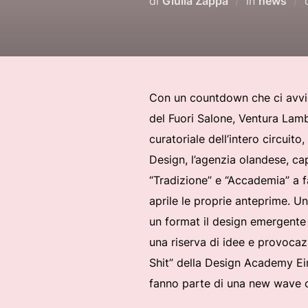
di
Giulia Zappa
in
news
Con un countdown che ci avvici
del Fuori Salone, Ventura Lamb
curatoriale dell’intero circui
Design, l’agenzia olandese, ca
“Tradizione” e “Accademia” a fa
aprile le proprie anteprime. Un
un format il design emergente 
una riserva di idee e provocaz
Shit” della Design Academy Eind
fanno parte di una new wave co