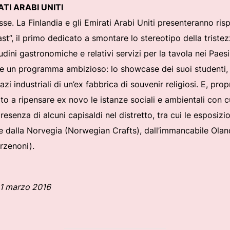
TI ARABI UNITI
esse. La Finlandia e gli Emirati Arabi Uniti presenteranno ri
t”, il primo dedicato a smontare lo stereotipo della tristezz
udini gastronomiche e relativi servizi per la tavola nei Pae
e un programma ambizioso: lo showcase dei suoi studenti, int
i industriali di un’ex fabbrica di souvenir religiosi. E, pro
tato a ripensare ex novo le istanze sociali e ambientali con c
esenza di alcuni capisaldi nel distretto, tra cui le esposiz
e dalla Norvegia (Norwegian Crafts), dall’immancabile Olanda
rzenoni).
 1 marzo 2016