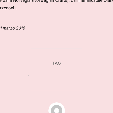
e dalla Norvegia (Norwegian Crafts), dall’immancabile Olanda
rzenoni).
 1 marzo 2016
TAG
fuorisalone 2016
,
salone del mobile 2016
,
ventura lambrate 201
AUTORE DELL'ARTICOLO