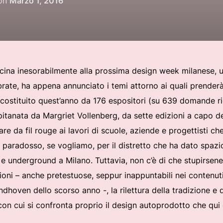
on
Marzo 1, 2016
il
na inesorabilmente alla prossima design week milanese, uno 
rate, ha appena annunciato i temi attorno ai quali prender
to, costituito quest’anno da 176 espositori (su 639 domande r
pitanata da Margriet Vollenberg, da sette edizioni a capo de
re da fil rouge ai lavori di scuole, aziende e progettisti ch
 paradosso, se vogliamo, per il distretto che ha dato spazio 
e underground a Milano. Tuttavia, non c’è di che stupirsen
ioni – anche pretestuose, seppur inappuntabili nei contenut
hoven dello scorso anno -, la rilettura della tradizione e de
n cui si confronta proprio il design autoprodotto che qui 