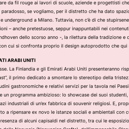
re da fil rouge ai lavori di scuole, aziende e progettisti ch
 paradosso, se vogliamo, per il distretto che ha dato spazio 
e underground a Milano. Tuttavia, non c’è di che stupirsen
ioni – anche pretestuose, seppur inappuntabili nei contenut
hoven dello scorso anno -, la rilettura della tradizione e de
n cui si confronta proprio il design autoprodotto che qui 
TI ARABI UNITI
esse. La Finlandia e gli Emirati Arabi Uniti presenteranno ri
t”, il primo dedicato a smontare lo stereotipo della tristezz
udini gastronomiche e relativi servizi per la tavola nei Pae
e un programma ambizioso: lo showcase dei suoi studenti, int
i industriali di un’ex fabbrica di souvenir religiosi. E, pro
tato a ripensare ex novo le istanze sociali e ambientali con c
esenza di alcuni capisaldi nel distretto, tra cui le esposiz