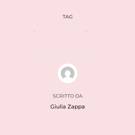
TAG
fuorisalone 2016
,
salone del mobile 2016
,
ventura lambrate 201
AUTORE DELL'ARTICOLO
SCRITTO DA
Giulia Zappa