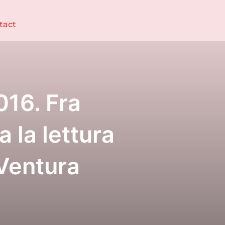
tact
016. Fra
 la lettura
 Ventura