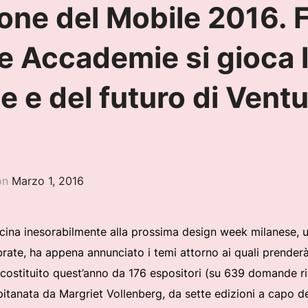
lone del Mobile 2016. 
e Accademie si gioca l
e e del futuro di Vent
Pubblicato
on
Marzo 1, 2016
il
na inesorabilmente alla prossima design week milanese, uno 
rate, ha appena annunciato i temi attorno ai quali prender
to, costituito quest’anno da 176 espositori (su 639 domande r
pitanata da Margriet Vollenberg, da sette edizioni a capo de