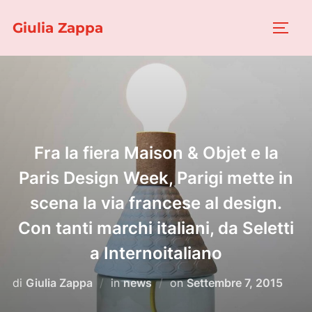
Salta
Giulia Zappa
al
APRI/
contenuto
Fra la fiera Maison & Objet e la
Paris Design Week, Parigi mette in
scena la via francese al design.
Con tanti marchi italiani, da Seletti
a Internoitaliano
Pubblicato
di
Giulia Zappa
in
news
on
Settembre 7, 2015
il