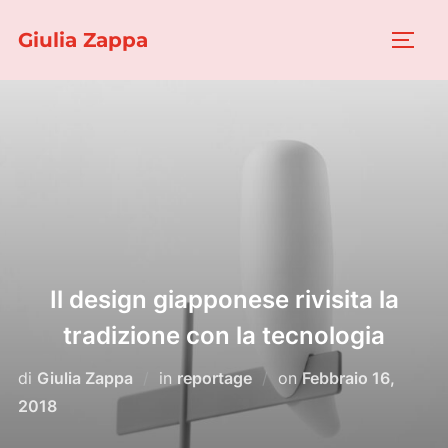
Salta
Giulia Zappa
al
APRI/
contenuto
Il design giapponese rivisita la
tradizione con la tecnologia
Pubblicato
di
Giulia Zappa
in
reportage
on
Febbraio 16,
il
2018