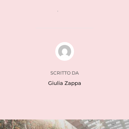
design festivals
,
design indipendente
AUTORE DELL'ARTICOLO
SCRITTO DA
Giulia Zappa