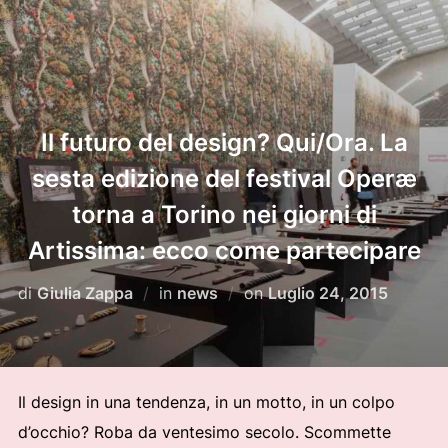
Il futuro del design? Qui/Ora. La
sesta edizione del festival Operæ
torna a Torino nei giorni di
Artissima: ecco come partecipare
Pubblicato
di
Giulia Zappa
in
news
on
Luglio 24, 2015
il
Il design in una tendenza, in un motto, in un colpo
d’occhio? Roba da ventesimo secolo. Scommette