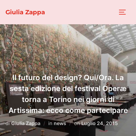
Salta
Giulia Zappa
al
APRI/
contenuto
Il futuro del design? Qui/Ora. La
sesta edizione del festival Operæ
torna a Torino nei giorni di
Artissima: ecco come partecipare
Pubblicato
di
Giulia Zappa
in
news
on
Luglio 24, 2015
il