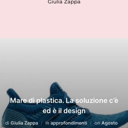
Giulia Zappa
Mare di plastica. La soluzione c’è
ed è il design
Pubblicato
di
Giulia Zappa
in
approfondimenti
on
Agosto