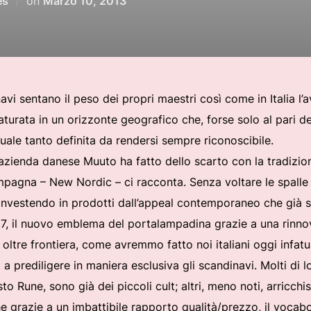
es
on
Marzo 10, 2013
il
vi sentano il peso dei propri maestri così come in Italia l’
turata in un orizzonte geografico che, forse solo al pari d
uale tanto definita da rendersi sempre riconoscibile.
’azienda danese Muuto ha fatto dello scarto con la tradizione
mpagna – New Nordic – ci racconta. Senza voltare le spalle a
nvestendo in prodotti dall’appeal contemporaneo che già 
7, il nuovo emblema del portalampadina grazie a una rinnov
 oltre frontiera, come avremmo fatto noi italiani oggi infatu
 a prediligere in maniera esclusiva gli scandinavi. Molti di
o Rune, sono già dei piccoli cult; altri, meno noti, arricch
e grazie a un imbattibile rapporto qualità/prezzo, il vocabo