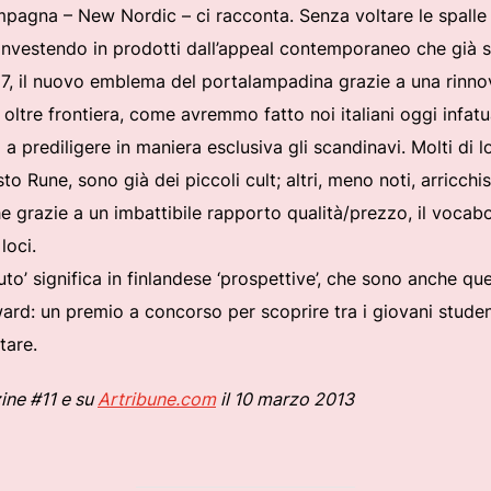
mpagna – New Nordic – ci racconta. Senza voltare le spalle a
nvestendo in prodotti dall’appeal contemporaneo che già 
7, il nuovo emblema del portalampadina grazie a una rinnov
 oltre frontiera, come avremmo fatto noi italiani oggi infatu
 a prediligere in maniera esclusiva gli scandinavi. Molti di
o Rune, sono già dei piccoli cult; altri, meno noti, arricch
e grazie a un imbattibile rapporto qualità/prezzo, il vocabo
loci.
uto’ significa in finlandese ‘prospettive’, che sono anche q
ard: un premio a concorso per scoprire tra i giovani student
tare.
ine #11 e su
Artribune.com
il 10 marzo 2013