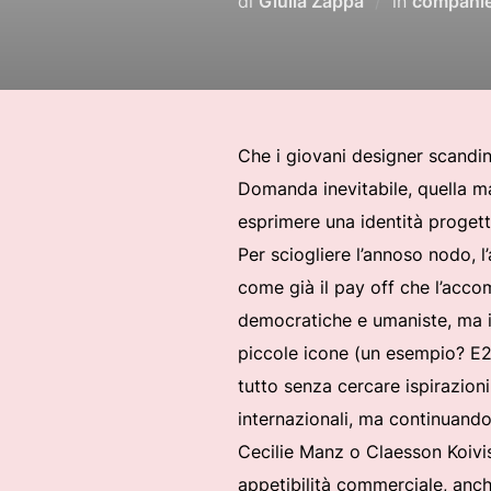
di
Giulia Zappa
in
compani
Che i giovani designer scandina
Domanda inevitabile, quella ma
esprimere una identità progett
Per sciogliere l’annoso nodo, l
come già il pay off che l’acco
democratiche e umaniste, ma i
piccole icone (un esempio? E2
tutto senza cercare ispirazioni
internazionali, ma continuando
Cecilie Manz o Claesson Koivist
appetibilità commerciale, anch