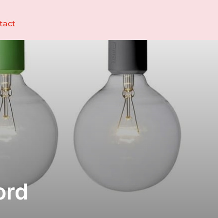
tact
ord