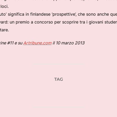
loci.
uto’ significa in finlandese ‘prospettive’, che sono anche q
ard: un premio a concorso per scoprire tra i giovani student
tare.
ine #11 e su
Artribune.com
il 10 marzo 2013
TAG
design scandinavo