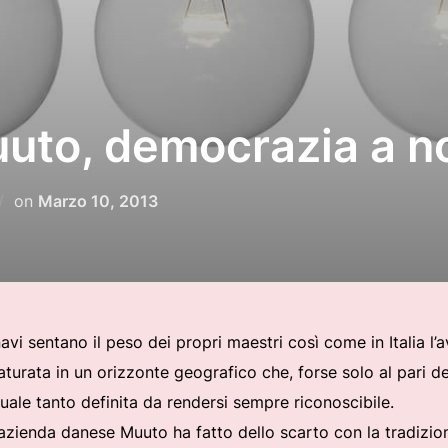
uto, democrazia a n
Pubblicato
on
Marzo 10, 2013
il
vi sentano il peso dei propri maestri così come in Italia l’
turata in un orizzonte geografico che, forse solo al pari d
uale tanto definita da rendersi sempre riconoscibile.
’azienda danese Muuto ha fatto dello scarto con la tradizione