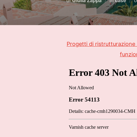
di
Giulia Zappa
in
case
Progetti di ristrutturazion
funzio