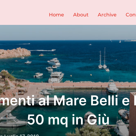
Home
About
Archive
Con
enti al Mare Belli e P
50 mq in Giù
Pubblicato