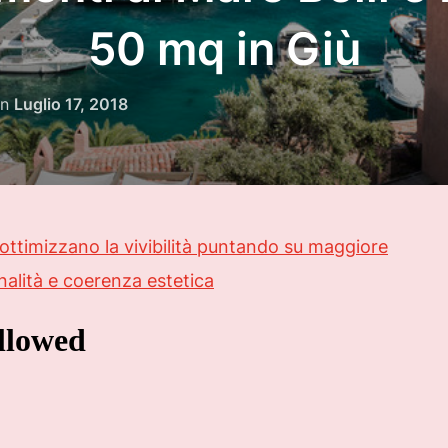
50 mq in Giù
Pubblicato
on
Luglio 17, 2018
il
e ottimizzano la vivibilità puntando su maggiore
nalità e coerenza estetica