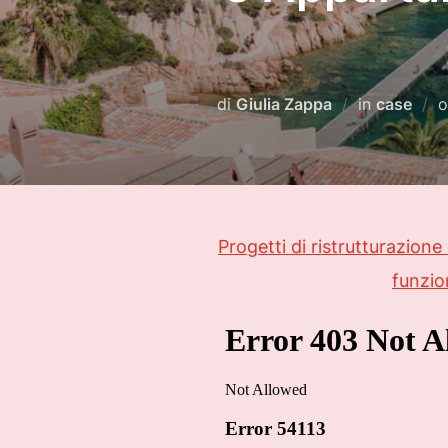
di
Giulia Zappa
in
case
Progetti di ristrutturazion
funzio