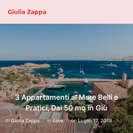
Salta
Giulia Zappa
al
contenuto
3 Appartamenti al Mare Belli e
Pratici, Dai 50 mq in Giù
Pubblicato
di
Giulia Zappa
in
case
on
Luglio 17, 2018
il