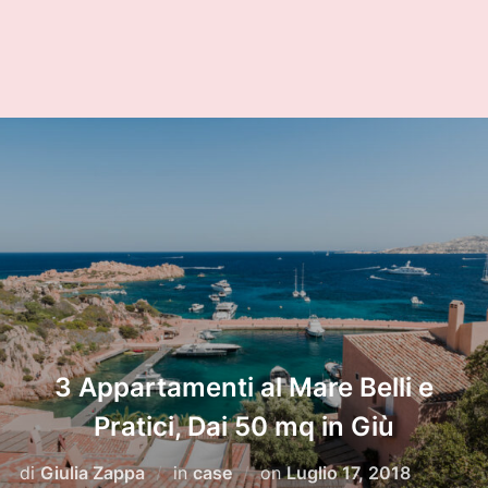
3 Appartamenti al Mare Belli e
Pratici, Dai 50 mq in Giù
Pubblicato
di
Giulia Zappa
in
case
on
Luglio 17, 2018