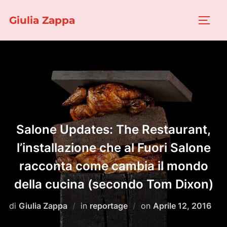
Salta
Giulia Zappa
al
APRI/
contenuto
Salone Updates: The Restaurant,
l’installazione che al Fuori Salone
racconta come cambia il mondo
della cucina (secondo Tom Dixon)
Pubblicato
di
Giulia Zappa
in
reportage
on
Aprile 12, 2016
il