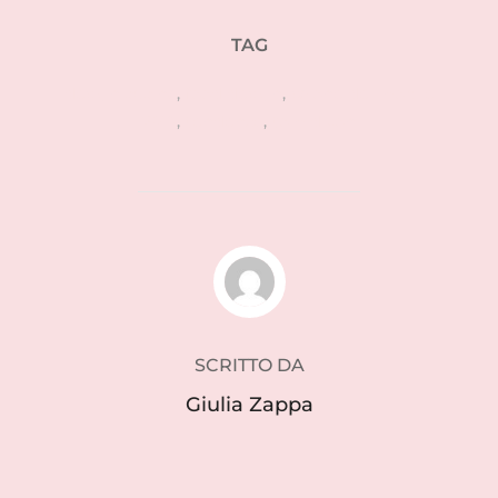
TAG
design cucina
,
food design
,
salone del mobile
2016
,
tendenze
,
tom dixon
AUTORE DELL'ARTICOLO
SCRITTO DA
Giulia Zappa