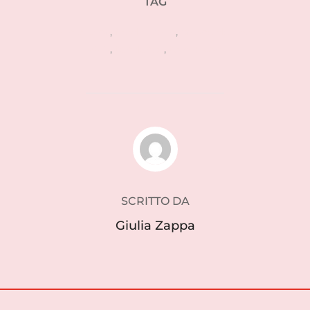
TAG
design cucina
,
food design
,
salone del mobile
2016
,
tendenze
,
tom dixon
AUTORE DELL'ARTICOLO
SCRITTO DA
Giulia Zappa